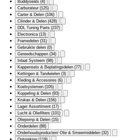
Buddyseats
(4)
Carburateur
(125)
Carter & Delen
(106)
Cilinder & Delen
(428)
DDL Tuning Parts
(237)
Electronica
(13)
Framedelen
(31)
Gebruikte delen
(0)
Gereedschappen
(34)
Inlaat Systeem
(98)
Kappensets & Beplatingsdelen
(77)
Kettingen & Tandwielen
(3)
Kleding & Accesoires
(6)
Koelsystemen
(105)
Koppeling & Delen
(93)
Krukas & Delen
(156)
Lager Assortiment
(17)
Lucht & Oliefilters
(101)
Oliepomp & Delen
(15)
Onderdelen
(88)
Onderhoudsproducten/ Olie & Smeermiddelen
(32)
Ontsteking
(119)