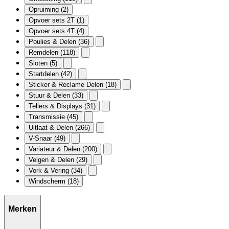
Opruiming
(2)
Opvoer sets 2T
(1)
Opvoer sets 4T
(4)
Poulies & Delen
(36)
Remdelen
(118)
Sloten
(5)
Startdelen
(42)
Sticker & Reclame Delen
(18)
Stuur & Delen
(33)
Tellers & Displays
(31)
Transmissie
(45)
Uitlaat & Delen
(266)
V-Snaar
(49)
Variateur & Delen
(200)
Velgen & Delen
(29)
Vork & Vering
(34)
Windscherm
(18)
Merken