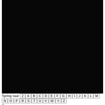
Spring naar
2
A
B
C
D
E
F
G
H
I
J
K
L
M
N
O
P
R
S
T
U
V
W
Y
Z