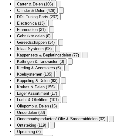
Carter & Delen
(106)
Cilinder & Delen
(428)
DDL Tuning Parts
(237)
Electronica
(13)
Framedelen
(31)
Gebruikte delen
(0)
Gereedschappen
(34)
Inlaat Systeem
(98)
Kappensets & Beplatingsdelen
(77)
Kettingen & Tandwielen
(3)
Kleding & Accesoires
(6)
Koelsystemen
(105)
Koppeling & Delen
(93)
Krukas & Delen
(156)
Lager Assortiment
(17)
Lucht & Oliefilters
(101)
Oliepomp & Delen
(15)
Onderdelen
(88)
Onderhoudsproducten/ Olie & Smeermiddelen
(32)
Ontsteking
(119)
Opruiming
(2)