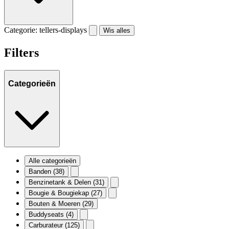
Categorie: tellers-displays
Wis alles
Filters
Categorieën
Alle categorieën
Banden
(38)
Benzinetank & Delen
(31)
Bougie & Bougiekap
(27)
Bouten & Moeren
(29)
Buddyseats
(4)
Carburateur
(125)