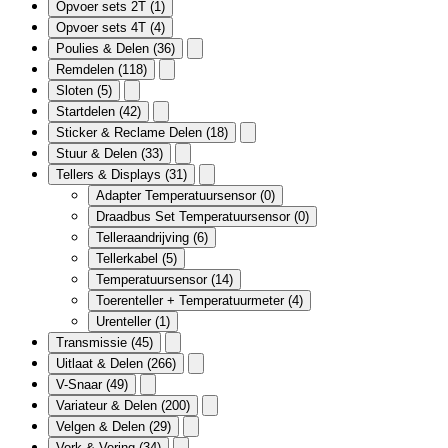
Opvoer sets 2T
(1)
Opvoer sets 4T
(4)
Poulies & Delen
(36)
Remdelen
(118)
Sloten
(5)
Startdelen
(42)
Sticker & Reclame Delen
(18)
Stuur & Delen
(33)
Tellers & Displays
(31)
Adapter Temperatuursensor
(0)
Draadbus Set Temperatuursensor
(0)
Telleraandrijving
(6)
Tellerkabel
(5)
Temperatuursensor
(14)
Toerenteller + Temperatuurmeter
(4)
Urenteller
(1)
Transmissie
(45)
Uitlaat & Delen
(266)
V-Snaar
(49)
Variateur & Delen
(200)
Velgen & Delen
(29)
Vork & Vering
(34)