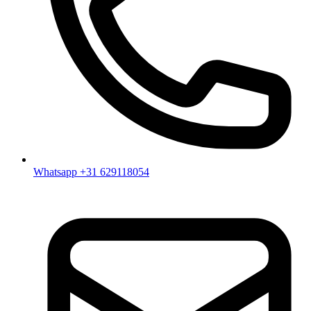
Whatsapp +31 629118054