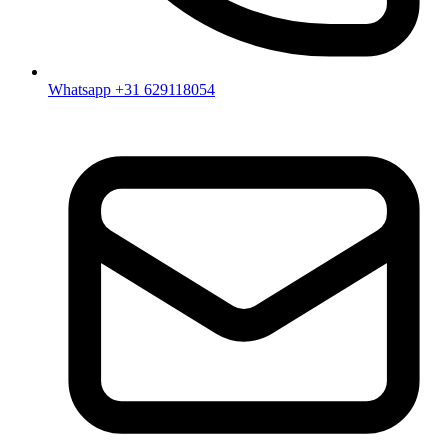
Whatsapp +31 629118054