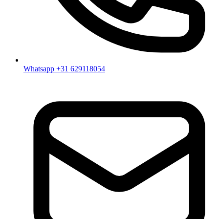
Whatsapp +31 629118054