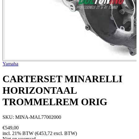
Yamaha
CARTERSET MINARELLI
HORIZONTAAL
TROMMELREM ORIG
SKU: MINA-MAL77002000
€
549,00
incl. 21% BTW (€
453,72
excl. BTW)
Niet op voorraad