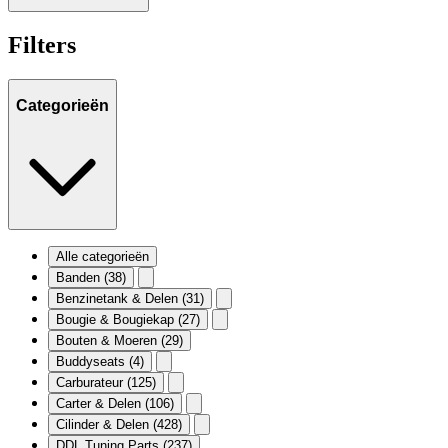
Filters
Categorieën
Alle categorieën
Banden
(38)
Benzinetank & Delen
(31)
Bougie & Bougiekap
(27)
Bouten & Moeren
(29)
Buddyseats
(4)
Carburateur
(125)
Carter & Delen
(106)
Cilinder & Delen
(428)
DDL Tuning Parts
(237)