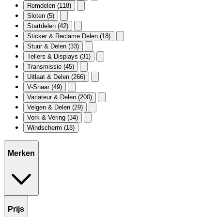
Remdelen
(118)
Sloten
(5)
Startdelen
(42)
Sticker & Reclame Delen
(18)
Stuur & Delen
(33)
Tellers & Displays
(31)
Transmissie
(45)
Uitlaat & Delen
(266)
V-Snaar
(49)
Variateur & Delen
(200)
Velgen & Delen
(29)
Vork & Vering
(34)
Windscherm
(18)
Merken
Prijs