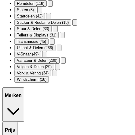
Remdelen
(118)
Sloten
(5)
Startdelen
(42)
Sticker & Reclame Delen
(18)
Stuur & Delen
(33)
Tellers & Displays
(31)
Transmissie
(45)
Uitlaat & Delen
(266)
V-Snaar
(49)
Variateur & Delen
(200)
Velgen & Delen
(29)
Vork & Vering
(34)
Windscherm
(18)
Merken
Prijs