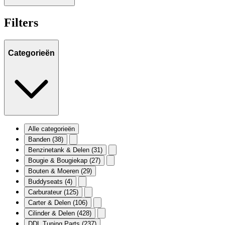
Filters
Categorieën
Alle categorieën
Banden
(38)
Benzinetank & Delen
(31)
Bougie & Bougiekap
(27)
Bouten & Moeren
(29)
Buddyseats
(4)
Carburateur
(125)
Carter & Delen
(106)
Cilinder & Delen
(428)
DDL Tuning Parts
(237)